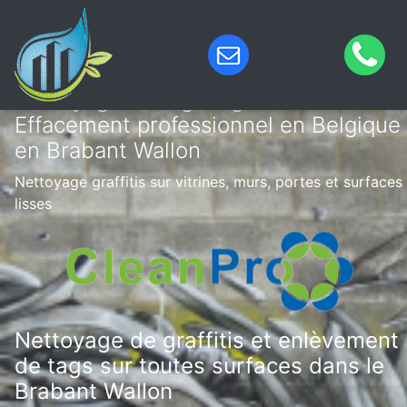
Nettoyage de tags & graffitis –
Effacement professionnel en Belgique
en Brabant Wallon
Nettoyage graffitis sur vitrines, murs, portes et surfaces
lisses
Nettoyage de graffitis et enlèvement
de tags sur toutes surfaces dans le
Brabant Wallon