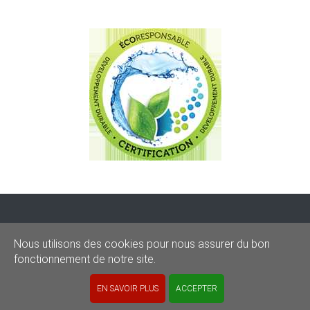
CONDITIONS
-
SITEMAP
-
Share
Nous utilisons des cookies pour nous assurer du bon
© 2020–2026
sos-graffitis.be
fonctionnement de notre site.
Powered by Webilii
EN SAVOIR PLUS
ACCEPTER