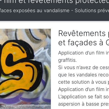
i – film et revêtements protec
urfaces exposées au vandalisme - Solutions prév
Revêtements 
et façades à
Application d’un film 
graffitis.
Si vous n’avez de cess
que les vandales rec
cette solution à vous 
Application d’un film i
L’application se fait s
aspersion à basse pre