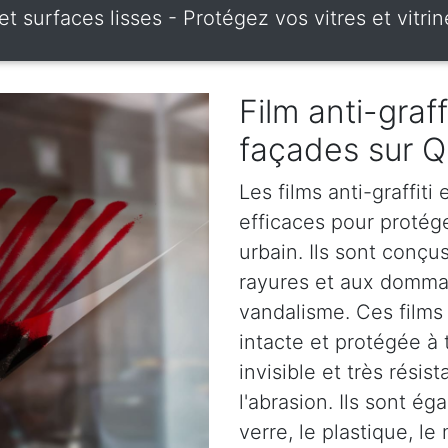
es et surfaces lisses - Protégez vos vitres et vi
Film anti-graff
façades sur 
Les films anti-graffiti
efficaces pour protég
urbain. Ils sont conçus
rayures et aux dommag
vandalisme. Ces films 
intacte et protégée à 
invisible et très rési
l'abrasion. Ils sont é
verre, le plastique, le