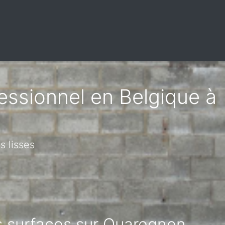
fessionnel en Belgique à
s lisses
es surfaces sur Quaregnon