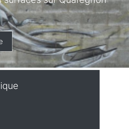
e
gique