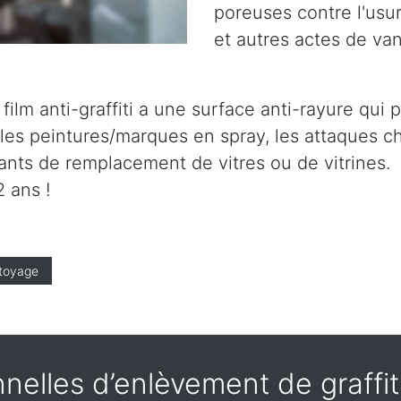
poreuses contre l'usure
et autres actes de va
le film anti-graffiti a une surface anti-rayure qu
es peintures/marques en spray, les attaques ch
tants de remplacement de vitres ou de vitrines.
 ans !
toyage
nelles d’enlèvement de graffi