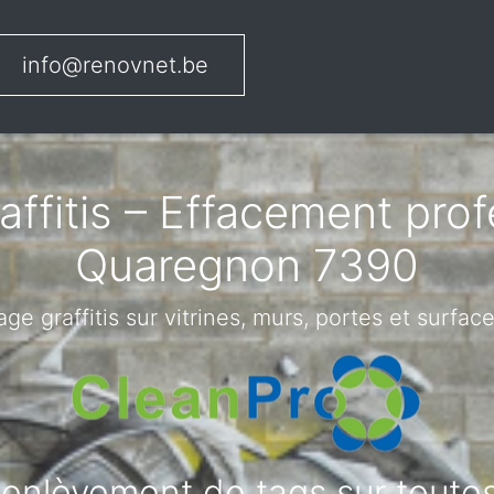
info@renovnet.be
ffitis – Effacement pro
Quaregnon 7390
ge graffitis sur vitrines, murs, portes et surface
t enlèvement de tags sur tout