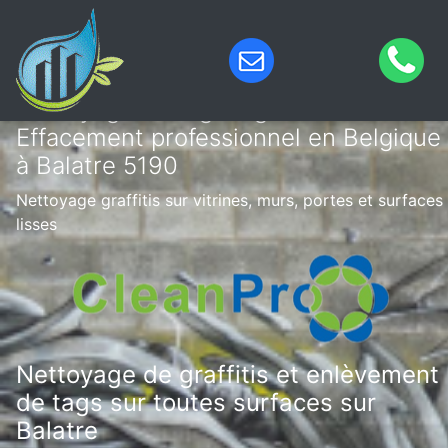
Nettoyage de tags & graffitis –
Effacement professionnel en Belgique
à Balatre 5190
Nettoyage graffitis sur vitrines, murs, portes et surfaces
lisses
Nettoyage de graffitis et enlèvement
de tags sur toutes surfaces sur
Balatre