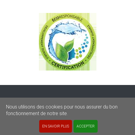
CONDITIONS
-
SITEMAP
-
Share
Nous utilisons des cookies pour nous assurer du bon
© 2020–2026
sos-graffitis.be
fonctionnement de notre site.
Powered by Webilii
EN SAVOIR PLUS
ACCEPTER