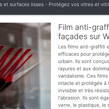
res et surfaces lisses - Protégez vos vitres et 
Film anti-graff
façades sur 
Les films anti-graffiti
efficaces pour protég
urbain. Ils sont conçus
rayures et aux dommag
vandalisme. Ces films 
intacte et protégée à 
invisible et très rési
l'abrasion. Ils sont é
verre, le plastique, le