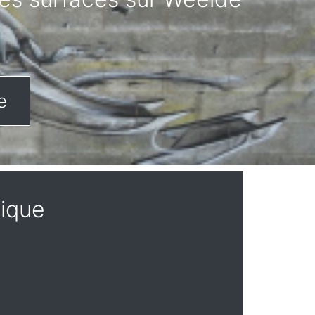
e
gique