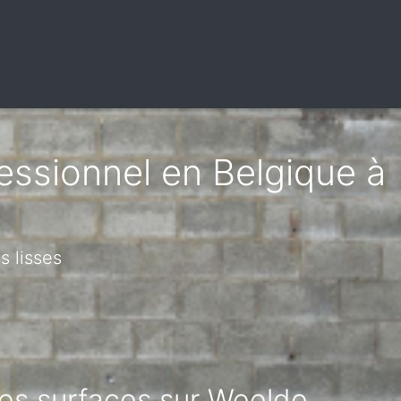
fessionnel en Belgique à
s lisses
tes surfaces sur Weelde