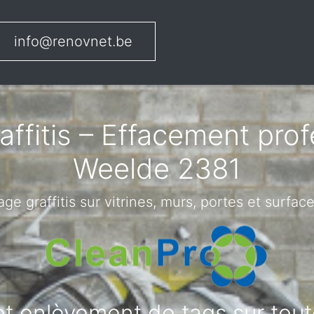
info@renovnet.be
ffitis – Effacement pro
Weelde 2381
ge graffitis sur vitrines, murs, portes et surface
 et enlèvement de tags sur tou