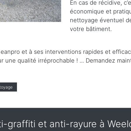
En cas de récidive, c’
économique et pratique.
nettoyage éventuel de 
votre bâtiment.
leanpro et à ses interventions rapides et effica
r une qualité irréprochable ! ... Demandez maint
toyage
ti-graffiti et anti-rayure à Wee