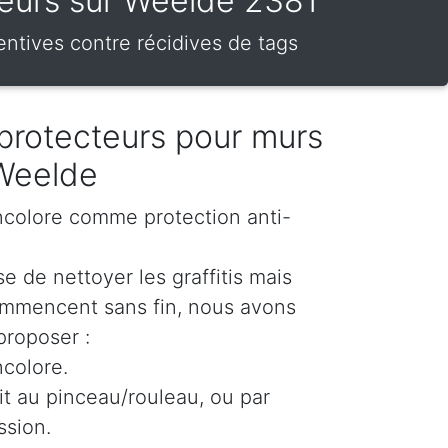
cteurs sur Weelde 2381
entives contre récidives de tags
protecteurs pour murs
 Weelde
incolore comme protection anti-
e de nettoyer les graffitis mais
ommencent sans fin, nous avons
proposer :
ncolore.
oit au pinceau/rouleau, ou par
ssion.