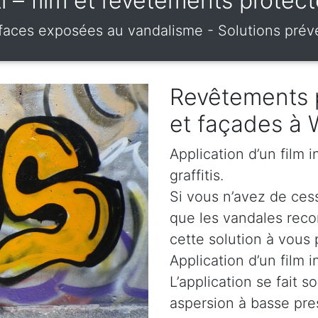
iti – film et revêtements prote
urfaces exposées au vandalisme - Solutions prév
Revêtements 
et façades à
Application d’un film 
graffitis.
Si vous n’avez de cess
que les vandales rec
cette solution à vous 
Application d’un film i
L’application se fait s
aspersion à basse pre