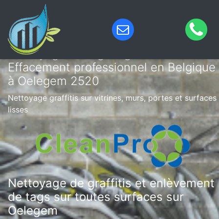
Nettoyage de tags & graffitis –
Effacement professionnel en Belgique
à Oelegem 2520
Nettoyage graffitis sur vitrines, murs, portes et surfaces
lisses
Nettoyage de graffitis et enlèvement
de tags sur toutes surfaces sur
Oelegem