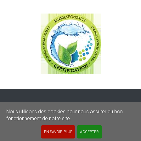
CONDITIONS
-
SITEMAP
-
Share
Nous utilisons des cookies pour nous assurer du bon
© 2020–2026
sos-graffitis.be
fonctionnement de notre site.
Powered by Webilii
EN SAVOIR PLUS
ACCEPTER