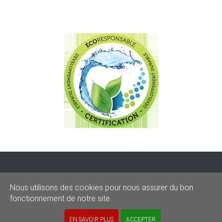
CONDITIONS
-
SITEMAP
-
Share
Nous utilisons des cookies pour nous assurer du bon
© 2020–2026
sos-graffitis.be
fonctionnement de notre site.
Powered by Webilii
EN SAVOIR PLUS
ACCEPTER