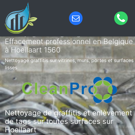
Nettoyage de tags & graffitis –
Effacement professionnel en Belgique
à Hoeilaart 1560
Nettoyage graffitis sur vitrines, murs, portes et surfaces
lisses
Nettoyage de graffitis et enlèvement
de tags sur toutes surfaces sur
Hoeilaart