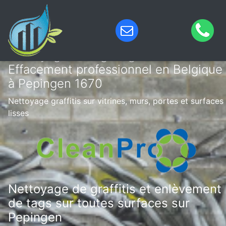
Nettoyage de tags & graffitis –
Effacement professionnel en Belgique
à Pepingen 1670
Nettoyage graffitis sur vitrines, murs, portes et surfaces
lisses
Nettoyage de graffitis et enlèvement
de tags sur toutes surfaces sur
Pepingen