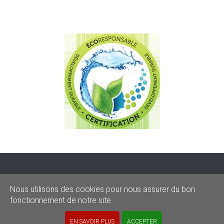
CONDITIONS
-
SITEMAP
-
Share
Nous utilisons des cookies pour nous assurer du bon
© 2020–2026
sos-graffitis.be
fonctionnement de notre site.
Powered by Webilii
EN SAVOIR PLUS
ACCEPTER