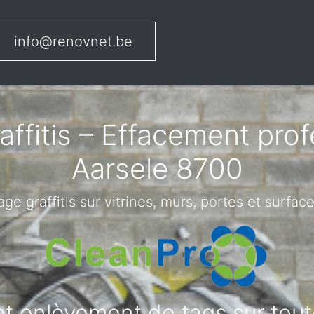
info@renovnet.be
ffitis – Effacement pro
Aarsele 8700
ge graffitis sur vitrines, murs, portes et surface
 et enlèvement de tags sur tout