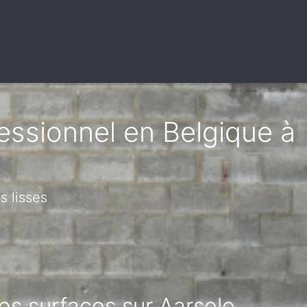
fessionnel en Belgique à
s lisses
es surfaces sur Aarsele