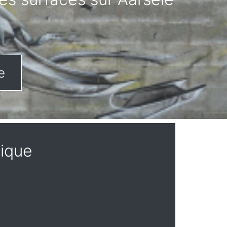
e
gique