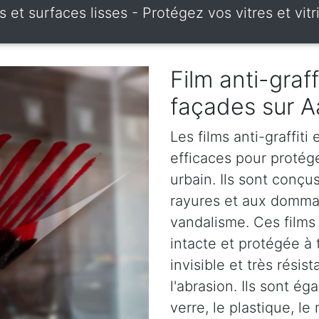
res et surfaces lisses - Protégez vos vitres et v
Film anti-graff
façades sur A
Les films anti-graffiti
efficaces pour protég
urbain. Ils sont conçus
rayures et aux dommag
vandalisme. Ces films 
intacte et protégée à 
invisible et très rési
l'abrasion. Ils sont é
verre, le plastique, le