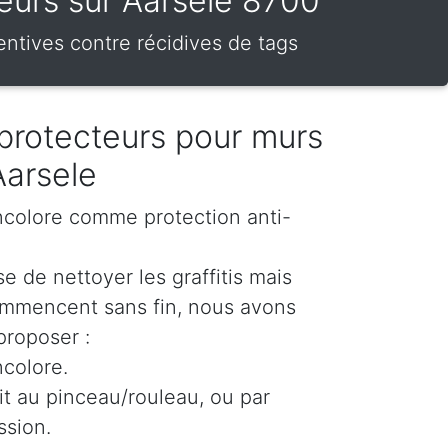
cteurs sur Aarsele 8700
entives contre récidives de tags
protecteurs pour murs
Aarsele
incolore comme protection anti-
e de nettoyer les graffitis mais
ommencent sans fin, nous avons
proposer :
ncolore.
oit au pinceau/rouleau, ou par
ssion.