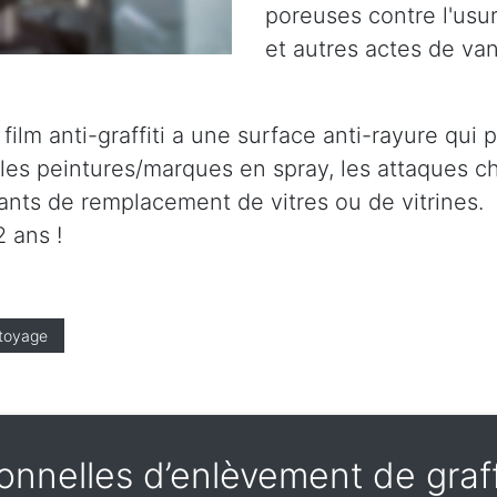
poreuses contre l'usure
et autres actes de va
le film anti-graffiti a une surface anti-rayure qu
es peintures/marques en spray, les attaques ch
tants de remplacement de vitres ou de vitrines.
 ans !
toyage
nnelles d’enlèvement de graff