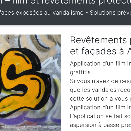
ti – film et revêtements prote
urfaces exposées au vandalisme - Solutions prév
Revêtements 
et façades à 
Application d’un film 
graffitis.
Si vous n’avez de cess
que les vandales rec
cette solution à vous 
Application d’un film i
L’application se fait s
aspersion à basse pre