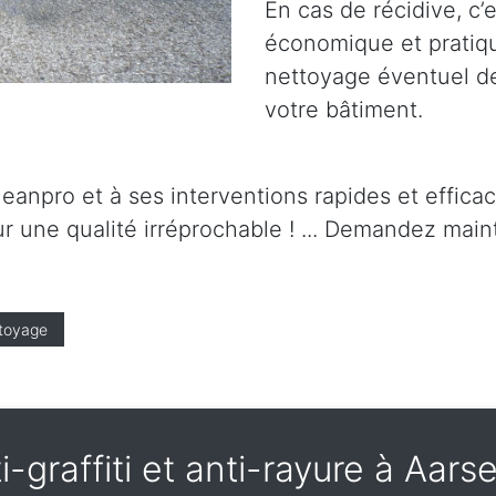
En cas de récidive, c’
économique et pratique.
nettoyage éventuel de 
votre bâtiment.
leanpro et à ses interventions rapides et effica
r une qualité irréprochable ! ... Demandez maint
toyage
i-graffiti et anti-rayure à Aar