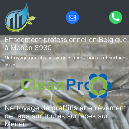
Nettoyage de tags & graffitis –
Effacement professionnel en Belgique
à Menen 8930
Nettoyage graffitis sur vitrines, murs, portes et surfaces
lisses
Nettoyage de graffitis et enlèvement
de tags sur toutes surfaces sur
Menen