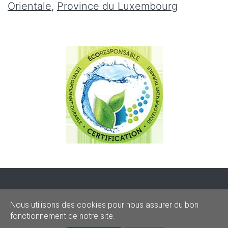
Orientale
,
Province du Luxembourg
CONDITIONS
-
SITEMAP
-
Share
Nous utilisons des cookies pour nous assurer du bon
© 2020–2026
sos-graffitis.be
fonctionnement de notre site.
Powered by Webilii