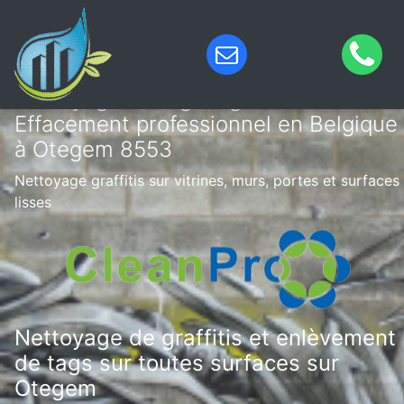
Nettoyage de tags & graffitis –
Effacement professionnel en Belgique
à Otegem 8553
Nettoyage graffitis sur vitrines, murs, portes et surfaces
lisses
Nettoyage de graffitis et enlèvement
de tags sur toutes surfaces sur
Otegem