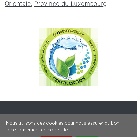
Orientale
,
Province du Luxembourg
CONDITIONS
-
SITEMAP
-
Share
Nous utilisons des cookies pour nous assurer du bon
© 2020–2026
sos-graffitis.be
fonctionnement de notre site.
Powered by Webilii