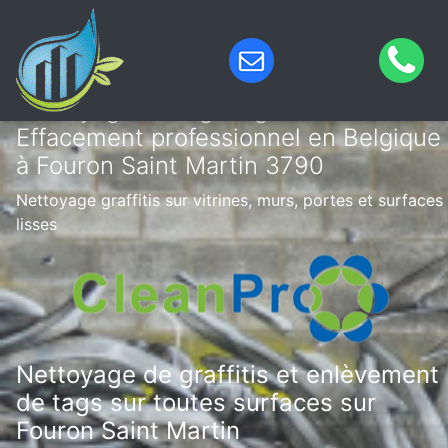
Nettoyage de tags & graffitis –
Effacement professionnel en Belgique
à Fouron Saint Martin 3790
Nettoyage graffitis sur vitrines, murs, portes et surfaces
lisses
Nettoyage de graffitis et enlèvement
de tags sur toutes surfaces sur
Fouron Saint Martin