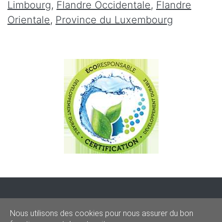
Limbourg
,
Flandre Occidentale
,
Flandre
Orientale
,
Province du Luxembourg
CONDITIONS
-
SITEMAP
-
Share
Nous utilisons des cookies pour nous assurer du bon
© 2020–2026
sos-graffitis.be