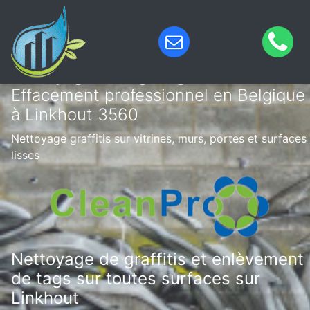
Nettoyage de tags & graffitis –
Effacement professionnel en Belgique
à Linkhout 3560
Nettoyage graffitis sur vitrines, murs, portes et surfaces
lisses
Nettoyage de graffitis et enlèvement
de tags sur toutes surfaces sur
Linkhout