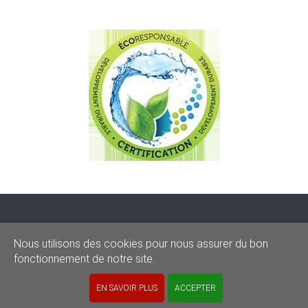
CONDITIONS
-
SITEMAP
-
Share
Nous utilisons des cookies pour nous assurer du bon
© 2020–2026
sos-graffitis.be
fonctionnement de notre site.
Powered by Webilii
EN SAVOIR PLUS
ACCEPTER