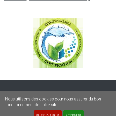
CONDITIONS
-
SITEMAP
-
Share
Nous utilisons des cookies pour nous assurer du bon
© 2020–2026
sos-graffitis.be
fonctionnement de notre site.
Powered by Webilii
EN SAVOIR PLUS
ACCEPTER