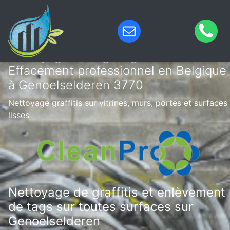
Nettoyage de tags & graffitis –
Effacement professionnel en Belgique
à Genoelselderen 3770
Nettoyage graffitis sur vitrines, murs, portes et surfaces
lisses
Nettoyage de graffitis et enlèvement
de tags sur toutes surfaces sur
Genoelselderen