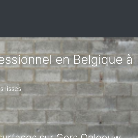
fessionnel en Belgique à
s lisses
 surfaces sur Gors Opleeuw