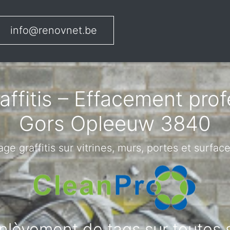
info@renovnet.be
ffitis – Effacement pro
Gors Opleeuw 3840
ge graffitis sur vitrines, murs, portes et surface
 enlèvement de tags sur toutes