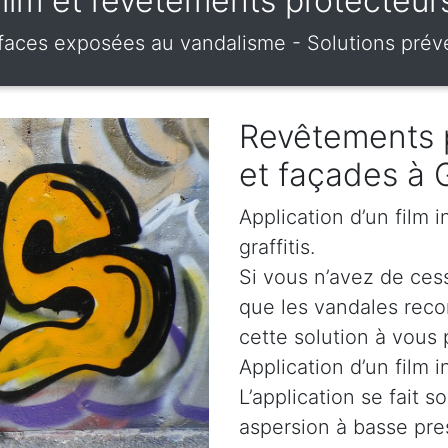
 – film et revêtements protecte
urfaces exposées au vandalisme - Solutions prév
Revêtements 
et façades à
Application d’un film 
graffitis.
Si vous n’avez de cess
que les vandales rec
cette solution à vous 
Application d’un film i
L’application se fait s
aspersion à basse pre