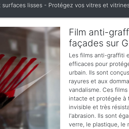
 et surfaces lisses - Protégez vos vitres et vit
Film anti-graff
façades sur 
Les films anti-graffiti
efficaces pour protég
urbain. Ils sont conçus
rayures et aux dommag
vandalisme. Ces films 
intacte et protégée à 
invisible et très rési
l'abrasion. Ils sont é
verre, le plastique, le