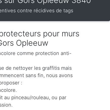
urs sur Gors Opleeuw 3840
entives contre récidives de tags
protecteurs pour murs
 Gors Opleeuw
incolore comme protection anti-
e de nettoyer les graffitis mais
ommencent sans fin, nous avons
proposer :
ncolore.
oit au pinceau/rouleau, ou par
ssion.