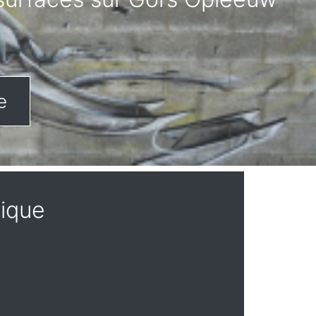
e
gique