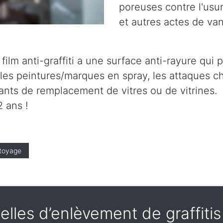
poreuses contre l'usure
et autres actes de va
le film anti-graffiti a une surface anti-rayure qu
es peintures/marques en spray, les attaques ch
tants de remplacement de vitres ou de vitrines.
 ans !
toyage
lles d’enlèvement de graffit