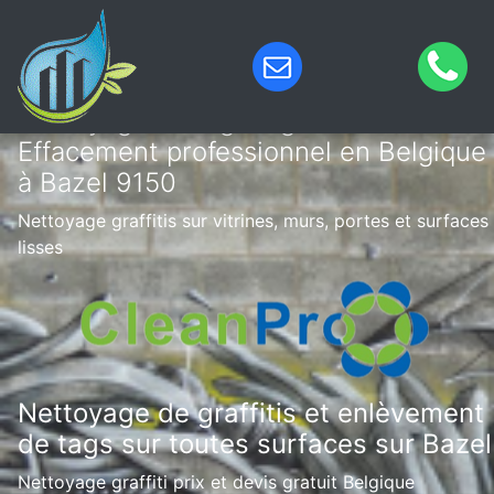
Nettoyage de tags & graffitis –
Effacement professionnel en Belgique
à Bazel 9150
Nettoyage graffitis sur vitrines, murs, portes et surfaces
lisses
Nettoyage de graffitis et enlèvement
de tags sur toutes surfaces sur Bazel
Nettoyage graffiti prix et devis gratuit Belgique