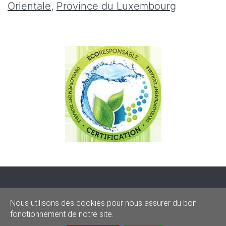
Orientale
,
Province du Luxembourg
CONDITIONS
-
SITEMAP
-
Share
Nous utilisons des cookies pour nous assurer du bon
© 2020–2026
sos-graffitis.be
fonctionnement de notre site.
Powered by Webilii