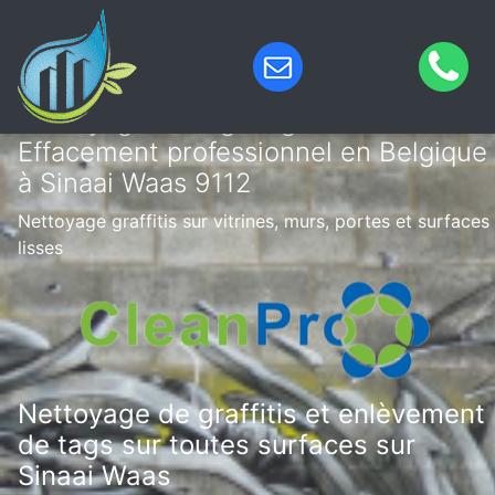
Nettoyage de tags & graffitis –
Effacement professionnel en Belgique
à Sinaai Waas 9112
Nettoyage graffitis sur vitrines, murs, portes et surfaces
lisses
Nettoyage de graffitis et enlèvement
de tags sur toutes surfaces sur
Sinaai Waas