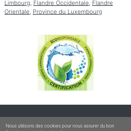
Limbourg
,
Flandre Occidentale
,
Flandre
Orientale
,
Province du Luxembourg
CONDITIONS
-
SITEMAP
-
Share
Nous utilisons des cookies pour nous assurer du bon
© 2020–2026
sos-graffitis.be