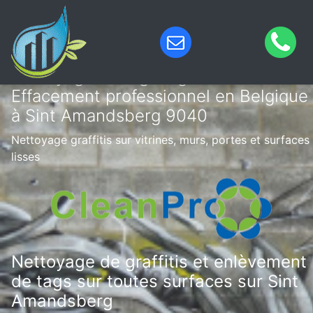
Nettoyage de tags & graffitis –
Effacement professionnel en Belgique
à Sint Amandsberg 9040
Nettoyage graffitis sur vitrines, murs, portes et surfaces
lisses
Nettoyage de graffitis et enlèvement
de tags sur toutes surfaces sur Sint
Amandsberg