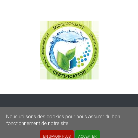
CONDITIONS
-
SITEMAP
-
Share
Nous utilisons des cookies pour nous assurer du bon
© 2020–2026
sos-graffitis.be
fonctionnement de notre site.
Powered by Webilii
EN SAVOIR PLUS
ACCEPTER