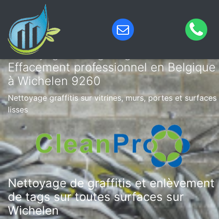
Nettoyage de tags & graffitis –
Effacement professionnel en Belgique
à Wichelen 9260
Nettoyage graffitis sur vitrines, murs, portes et surfaces
lisses
Nettoyage de graffitis et enlèvement
de tags sur toutes surfaces sur
Wichelen