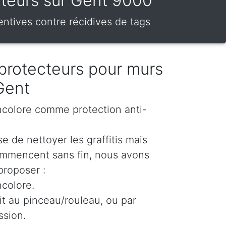
ecteurs sur Gent 9000
entives contre récidives de tags
protecteurs pour murs
Gent
incolore comme protection anti-
e de nettoyer les graffitis mais
ommencent sans fin, nous avons
proposer :
ncolore.
oit au pinceau/rouleau, ou par
ssion.