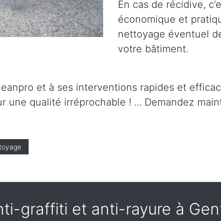
En cas de récidive, c’
économique et pratique.
nettoyage éventuel de 
votre bâtiment.
leanpro et à ses interventions rapides et effica
r une qualité irréprochable ! ... Demandez maint
toyage
nti-graffiti et anti-rayure à Ge