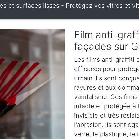
itres et surfaces lisses - Protégez vos vitres et 
Film anti-graff
façades sur G
Les films anti-graffiti
efficaces pour protég
urbain. Ils sont conçus
rayures et aux dommag
vandalisme. Ces films 
intacte et protégée à 
invisible et très rési
l'abrasion. Ils sont é
verre, le plastique, le