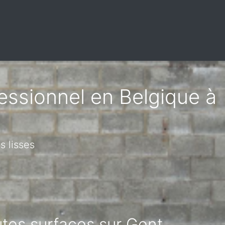
fessionnel en Belgique à
s lisses
utes surfaces sur Gent