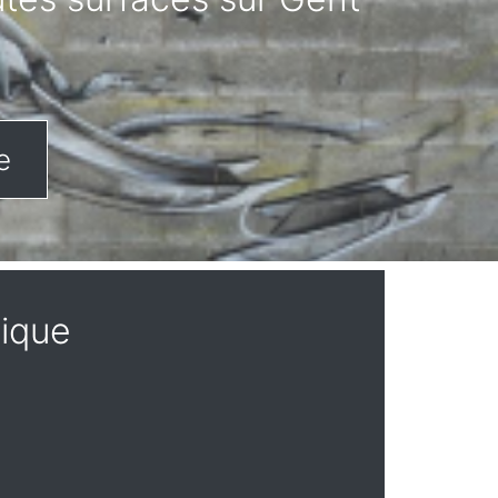
e
gique