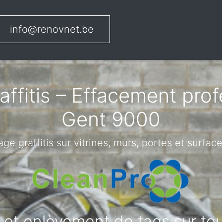
info@renovnet.be
ffitis – Effacement pro
Gent 9000
ge graffitis sur vitrines, murs, portes et surface
s et enlèvement de tags sur to