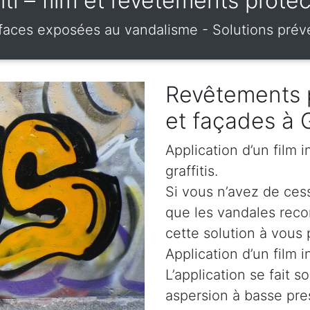
fiti – film et revêtements prot
urfaces exposées au vandalisme - Solutions prév
Revêtements 
et façades à 
Application d’un film 
graffitis.
Si vous n’avez de cess
que les vandales rec
cette solution à vous 
Application d’un film i
L’application se fait s
aspersion à basse pre