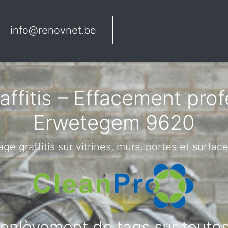
info@renovnet.be
ffitis – Effacement pro
Erwetegem 9620
ge graffitis sur vitrines, murs, portes et surface
t enlèvement de tags sur tout