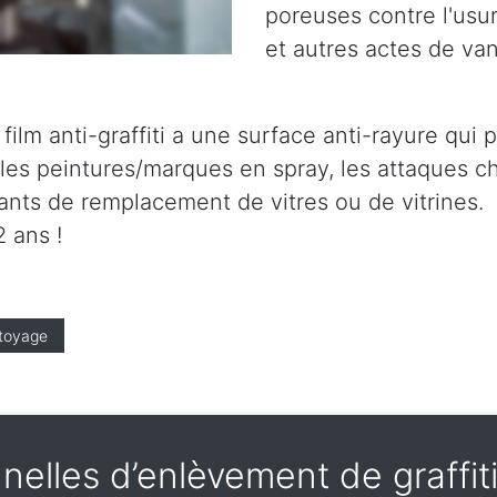
poreuses contre l'usure
et autres actes de va
le film anti-graffiti a une surface anti-rayure qu
es peintures/marques en spray, les attaques ch
tants de remplacement de vitres ou de vitrines.
 ans !
toyage
nelles d’enlèvement de graffi