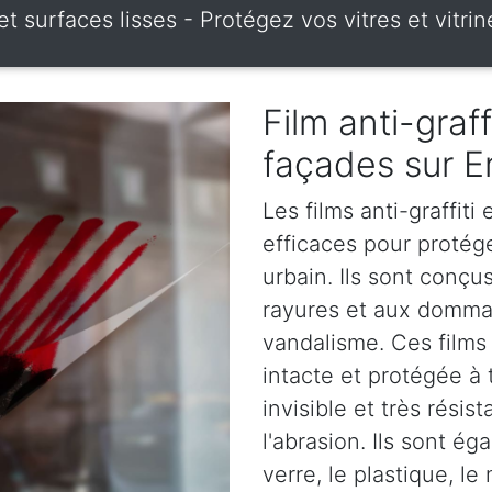
es et surfaces lisses - Protégez vos vitres et vi
Film anti-graff
façades sur 
Les films anti-graffiti
efficaces pour protég
urbain. Ils sont conçus
rayures et aux dommag
vandalisme. Ces films 
intacte et protégée à 
invisible et très rési
l'abrasion. Ils sont é
verre, le plastique, le