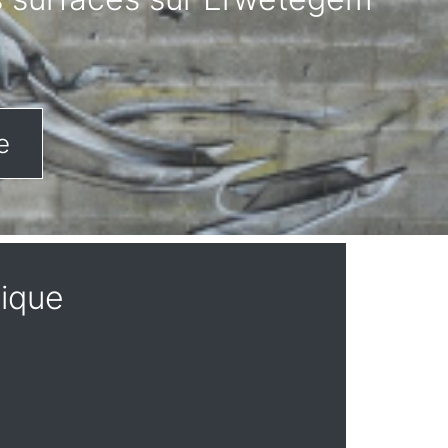
e
gique