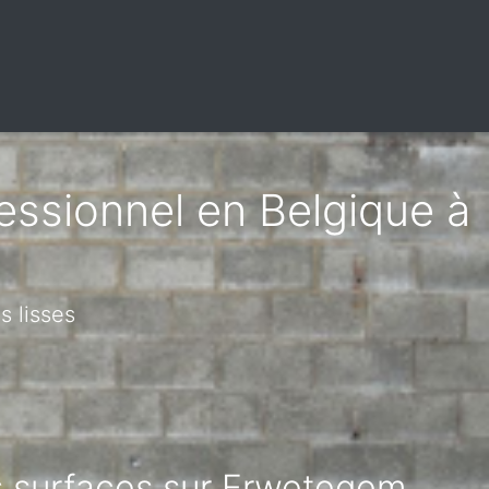
fessionnel en Belgique à
s lisses
es surfaces sur Erwetegem