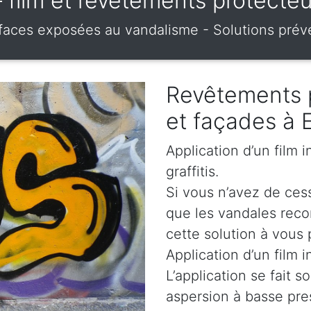
i – film et revêtements protec
urfaces exposées au vandalisme - Solutions prév
Revêtements 
et façades à
Application d’un film 
graffitis.
Si vous n’avez de cess
que les vandales rec
cette solution à vous 
Application d’un film i
L’application se fait s
aspersion à basse pre