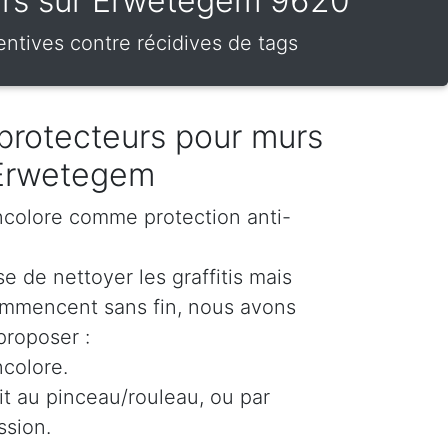
teurs sur Erwetegem 9620
entives contre récidives de tags
protecteurs pour murs
 Erwetegem
incolore comme protection anti-
e de nettoyer les graffitis mais
ommencent sans fin, nous avons
proposer :
ncolore.
oit au pinceau/rouleau, ou par
ssion.