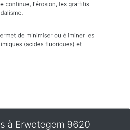
 continue, l'érosion, les graffitis
ndalisme.
i permet de minimiser ou éliminer les
imiques (acides fluoriques) et
tis à Erwetegem 9620