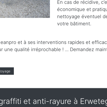
En cas de récidive, c’
économique et pratique.
nettoyage éventuel de 
votre bâtiment.
leanpro et à ses interventions rapides et effica
r une qualité irréprochable ! ... Demandez maint
toyage
-graffiti et anti-rayure à Erwe