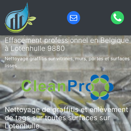
Nettoyage de tags & graffitis –
Effacement professionnel en Belgique
à Lotenhulle 9880
Nettoyage graffitis sur vitrines, murs, portes et surfaces
lisses
Nettoyage de graffitis et enlèvement
de tags sur toutes surfaces sur
Lotenhulle