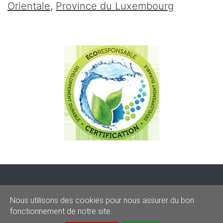
Orientale
,
Province du Luxembourg
CONDITIONS
-
SITEMAP
-
Share
Nous utilisons des cookies pour nous assurer du bon
© 2020–2026
sos-graffitis.be
fonctionnement de notre site.
Powered by Webilii